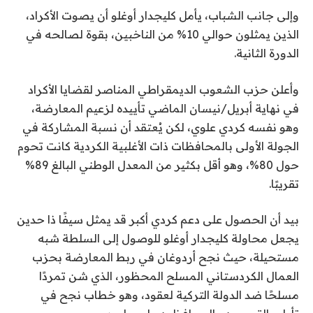
وإلى جانب الشباب، يأمل كليجدار أوغلو أن يصوت الأكراد،
الذين يمثلون حوالي 10% من الناخبين، بقوة لصالحه في
الدورة الثانية.
وأعلن حزب الشعوب الديمقراطي المناصر لقضايا الأكراد
في نهاية أبريل/نيسان الماضي تأييده لزعيم المعارضة،
وهو نفسه كردي علوي، لكن يُعتقد أن نسبة المشاركة في
الجولة الأولى بالمحافظات ذات الأغلبية الكردية كانت تحوم
حول 80%، وهو أقل بكثير من المعدل الوطني البالغ 89%
تقريبًا.
بيد أن الحصول على دعم كردي أكبر قد يمثل سيفًا ذا حدين
يجعل محاولة كليجدار أوغلو للوصول إلى السلطة شبه
مستحيلة، حيث نجح أردوغان في ربط المعارضة بحزب
العمال الكردستاني المسلح المحظور، الذي شن تمردًا
مسلحًا ضد الدولة التركية لعقود، وهو خطاب نجح في