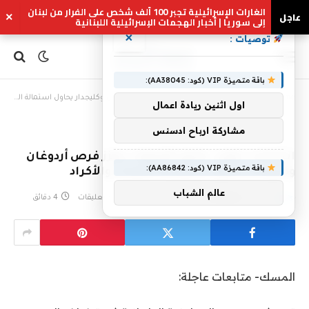
الغارات الإسرائيلية تجبر 100 ألف شخص على الفرار من لبنان
عاجل
×
إلى سوريا | أخبار الهجمات الإسرائيلية اللبنانية
×
توصيات :
باقة متميزة VIP (كود: AA38045):
Home
»
انتخابات تركيا.. فارق الأصوات يعزز فرص أردوغان وكليجدار يحاول استمالة الشباب والأكراد
اول اثنين ريادة اعمال
مشاركة ارباح ادسنس
انتخابات تركيا.. فارق الأصوات يعزز فرص أردوغان
باقة متميزة VIP (كود: AA86842):
وكليجدار يحاول استمالة الشباب والأكراد
عالم الشباب
بواسطة
eshrag
مايو 16, 2023
لا توجد تعليقات
4 دقائق
المسك- متابعات عاجلة: