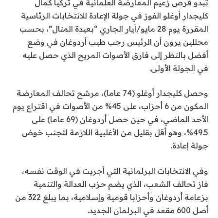
تبدو فرص زعيم المعارضة العلمانية في تركيا كمال
كليجدار أوغلو الفوز في جولة الإعادة للانتخابات الرئاسية
المقررة يوم 28 مايو/أيار الجاري “بعيدة المنال”، بحسب
محللين يرون أن الرئيس رجب طيب أردوغان في وضع
أفضل بالنظر إلى فارق الأصوات المريح الذي حصل عليه
في الجولة الأولى.
وحصل كليجدار أوغلو (74 عاما)، مرشح تحالف المعارضة
المكون من 6 أحزاب، على 45% من الأصوات في اقتراع يوم
الأحد الماضي، في حين حصل أردوغان (69 عاما) على
49.5%، وهو أقل بقليل من الأغلبية اللازمة لتجنب خوض
جولة إعادة.
وفي الانتخابات البرلمانية التي أجريت في الوقت نفسه،
فاز تحالف الشعب، الذي يضم حزب العدالة والتنمية
بزعامة أردوغان وأحزابا قومية وإسلامية، بما يبلغ 322 من
أصل 600 مقعد في البرلمان الجديد.