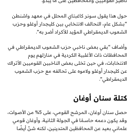
تأطير القوميين والمحافظين على ما يبدو.
حول هذا يقول سونر كاغبتاي المحلل في معهد واشنطن
“بشكل عام، التحالف الانتخابي بين كليجدار أوغلو وحزب
الشعوب الديمقراطي المؤيد للأكراد أضر به”.
وأضاف “بقي بعض ناخبي حزب الشعوب الديمقراطي في
المحافظات ذات الأغلبية الكردية في منازلهم يوم
الانتخابات، في حين تخلى بعض الناخبين القوميين الأتراك
عن كليجدار أوغلو ولاموه على تحالفه مع حزب الشعوب
الديمقراطي”.
كتلة سنان أوغان
حصل سنان أوغان، المرشح القومي، على 5% من الأصوات،
وقد يكون دعمه حاسمًا في الجولة الثانية. وأوغان قومي
علماني بعيد عن المحافظين المتدينين، لكنه شنّ أيضًا