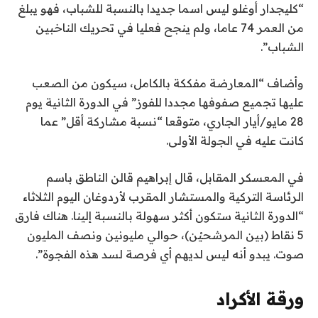
“كليجدار أوغلو ليس اسما جديدا بالنسبة للشباب، فهو يبلغ
من العمر 74 عاما، ولم ينجح فعليا في تحريك الناخبين
الشباب”.
وأضاف “المعارضة مفككة بالكامل، سيكون من الصعب
عليها تجميع صفوفها مجددا للفوز” في الدورة الثانية يوم
28 مايو/أيار الجاري، متوقعا “نسبة مشاركة أقل” عما
كانت عليه في الجولة الأولى.
في المعسكر المقابل، قال إبراهيم قالن الناطق باسم
الرئاسة التركية والمستشار المقرب لأردوغان اليوم الثلاثاء
“الدورة الثانية ستكون أكثر سهولة بالنسبة إلينا. هناك فارق
5 نقاط (بين المرشحيْن)، حوالي مليونين ونصف المليون
صوت. يبدو أنه ليس لديهم أي فرصة لسد هذه الفجوة”.
ورقة الأكراد