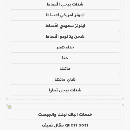
شدات ببجي اقساط
ايتونز امريكي اقساط
ايتونز سعودي اقساط
شحن يلا لودو اقساط
حناء شعر
حنا
ماتشا
شاي ماتشا
شدات ببجي تمارا
!
خدمات الباك لينك والجيست
guest post مقال ضيف