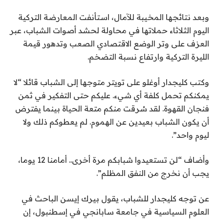
وبعد نتائجها المخيبة للآمال، استأنفت المعارضة التركية
اليوم الثلاثاء حملاتها في محاولة لحشد أصوات الشباب، عبر
العزف على وتر الوضع الاقتصادي الصعب وتدهور قيمة
الليرة التركية وارتفاع نسبة التضخم.
وكتب كليجدار أوغلو على تويتر متوجها إلى الشباب قائلا “لا
يمكنكم تحمل كلفة أي شيء. عليكم حتى التفكير في ثمن
فنجان القهوة. لقد سُرقت منكم متعة الحياة بينما يفترض
أن يكون الشباب بعيدين عن الهموم. لم يعطوكم ذلك ولا
ليوم واحد”.
وأضاف “لن تستعيدوا شبابكم مرة أخرى.. أمامنا 12 يوما،
يجب أن نخرج من النفق المظلم”.
عن توجه كليجدار للشباب، يقول بيرك إيسن الباحث في
العلوم السياسية في جامعة سابانجي في إسطنبول، إن