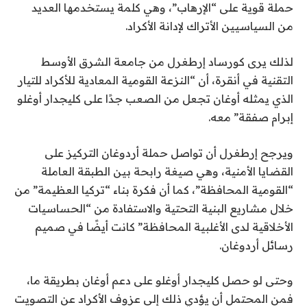
حملة قوية على “الإرهاب”، وهي كلمة يستخدمها العديد
من السياسيين الأتراك لإدانة الأكراد.
لذلك يرى كورساد إرطغرل من جامعة الشرق الأوسط
التقنية في أنقرة، أن “النزعة القومية المعادية للأكراد للتيار
الذي يمثله أوغان تجعل من الصعب جدًا على كليجدار أوغلو
إبرام صفقة” معه.
ويرجح إرطغرل أن تواصل حملة أردوغان التركيز على
القضايا الأمنية، وهي صيغة رابحة بين الطبقة العاملة
“القومية المحافظة”، كما أن فكرة بناء “تركيا العظيمة” من
خلال مشاريع البنية التحتية والاستفادة من “الحساسيات
الأخلاقية لدى الأغلبية المحافظة” كانت أيضًا في صميم
رسائل أردوغان.
وحتى لو حصل كليجدار أوغلو على دعم أوغان بطريقة ما،
فمن المحتمل أن يؤدي ذلك إلى عزوف الأكراد عن التصويت