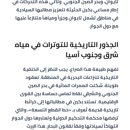
تايوان، وبحر الصين الجنوبي. وتأتي هذه التحركات في
إطار مساعي بكين الحثيثة لتعزيز مطالبها السيادية
في مناطق تشمل تايوان وجزراً ومياهاً متنازعاً عليها
مع دول الجوار.
الجذور التاريخية للتوترات في مياه
شرق وجنوب آسيا
لفهم طبيعة هذا الصراع، يجب النظر إلى الخلفية
التاريخية للنزاعات البحرية في المنطقة. لعقود
طويلة، شكلت الممرات المائية في بحر الصين
الجنوبي والشرقي نقاط تماس حساسة بين القوى
الإقليمية. تستند بكين في مطالباتها إلى خرائط
تاريخية قديمة تُعرف بـ «خط القطع التسعة»، والتي
ترفضها محكمة التحكيم الدولية وتعتبرها دول الجوار
انتهاكاً لسيادتها وفقاً لقانون البحار. هذا الإرث