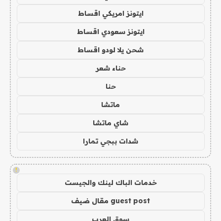
ايتونز امريكي اقساط
ايتونز سعودي اقساط
شحن يلا لودو اقساط
حناء شعر
حنا
ماتشا
شاي ماتشا
شدات ببجي تمارا
!
خدمات الباك لينك والجيست
guest post مقال ضيف
سوق العرب