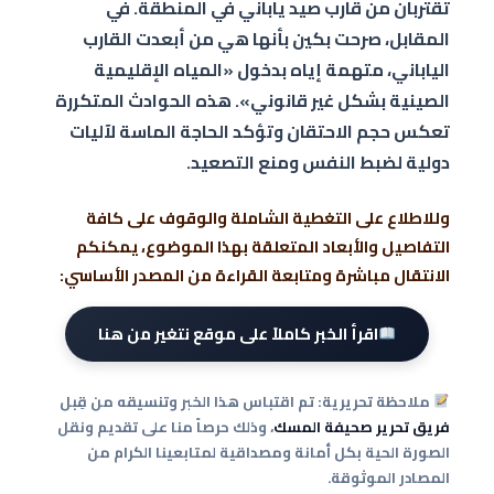
تقتربان من قارب صيد ياباني في المنطقة. في
المقابل، صرحت بكين بأنها هي من أبعدت القارب
الياباني، متهمة إياه بدخول «المياه الإقليمية
الصينية بشكل غير قانوني». هذه الحوادث المتكررة
تعكس حجم الاحتقان وتؤكد الحاجة الماسة لآليات
دولية لضبط النفس ومنع التصعيد.
وللاطلاع على التغطية الشاملة والوقوف على كافة
التفاصيل والأبعاد المتعلقة بهذا الموضوع، يمكنكم
الانتقال مباشرة ومتابعة القراءة من المصدر الأساسي:
اقرأ الخبر كاملاً على موقع نتغير من هنا
ملاحظة تحريرية:
تم اقتباس هذا الخبر وتنسيقه من قِبل
فريق تحرير صحيفة المسك
، وذلك حرصاً منا على تقديم ونقل
الصورة الحية بكل أمانة ومصداقية لمتابعينا الكرام من
المصادر الموثوقة.