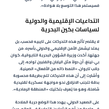
فسيستمر هذا التوسع بلا هوادة».
التداعيات الإقليمية والدولية
لسياسات بكين البحرية
لا يقتصر تأثير هذه التحركات على تايبيه فحسب، بل
يمتد ليشمل الأمن الإقليمي والدولي بأسره. من
جهتها، أكدت وزيرة الشؤون البحرية التايوانية، كوان
بي-لينغ، أن دولاً مثل اليابان والفلبين تواجه، إلى
جانب تايوان، «النمط ذاته من الأفعال» الصينية.
وأشارت إلى أن هذه التحركات تتم بطريقة محسوبة
بدقة لتجنب الانزلاق نحو مواجهة عسكرية تقليدية
شاملة، وهو ما يُعرف بتكتيك «المنطقة الرمادية».
على الصعيد الدولي، يهدد هذا الوضع حرية الملاحة
في واحدة من أهم الشرايين التجارية في العالم، حيث