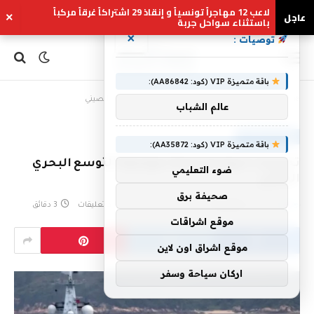
لاعب 12 مهاجراً تونسياً و إنقاذ 29 اشتراكاً غرقاً مركباً
عاجل
×
باستثناء سواحل جربة
×
توصيات :
باقة متميزة VIP (كود: AA86842):
Home
»
تحذيرات تايوانية عاجلة لمواجهة التوسع البحري الصيني
عالم الشباب
عاجل السعودية
باقة متميزة VIP (كود: AA35872):
تحذيرات تايوانية عاجلة لمواجهة التوسع البحري
ضوء التعليمي
الصيني
صحيفة برق
بواسطة
eshrag
يوليو 8, 2026
لا توجد تعليقات
3 دقائق
موقع اشراقات
موقع اشراق اون لاين
اركان سياحة وسفر