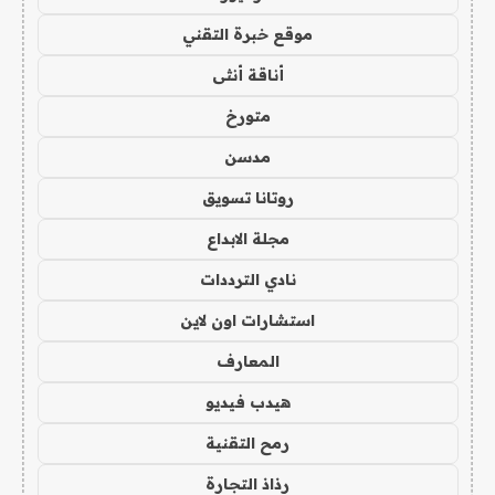
موقع خبرة التقني
أناقة أنثى
متورخ
مدسن
روتانا تسويق
مجلة الابداع
نادي الترددات
استشارات اون لاين
المعارف
هيدب فيديو
رمح التقنية
رذاذ التجارة