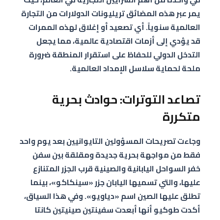
يمر عبر هذه المضائق تريليونات الدولارات من التجارة
العالمية سنوياً. أي تصعيد أو إغلاق لهذه الممرات
قد يؤدي إلى أزمات اقتصادية عالمية، مما يجعل
التدخل الدولي للحفاظ على استقرار المنطقة ضرورة
ملحة لحماية سلاسل الإمداد العالمية.
تصاعد التوترات: حوادث بحرية
متكررة
وجاءت تصريحات المسؤولين التايوانيين بعد يوم واحد
فقط من مواجهة بحرية جديدة ومقلقة بين سفن
خفر السواحل اليابانية والصينية قرب الجزر المتنازع
عليها، والتي تسميها اليابان جزر «سينكاكو»، بينما
تطلق عليها الصين اسم «دياويو». وفي هذا السياق،
أكدت طوكيو أنها أبعدت سفينتين صينيتين كانتا