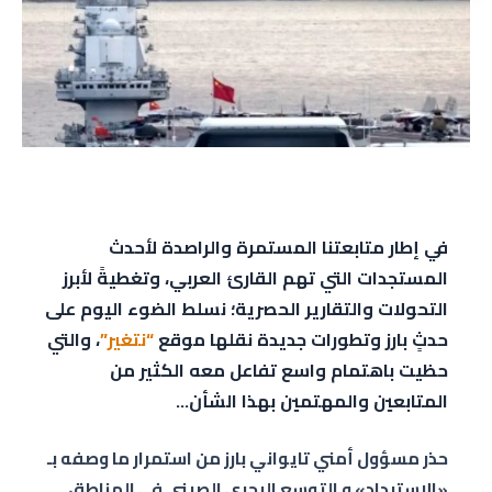
في إطار متابعتنا المستمرة والراصدة لأحدث
المستجدات التي تهم القارئ العربي، وتغطيةً لأبرز
التحولات والتقارير الحصرية؛ نسلط الضوء اليوم على
حدثٍ بارز وتطورات جديدة نقلها موقع
“نتغير”
، والتي
حظيت باهتمام واسع تفاعل معه الكثير من
المتابعين والمهتمين بهذا الشأن…
حذر مسؤول أمني تايواني بارز من استمرار ما وصفه بـ
«الاستبداد» و التوسع البحري الصيني في المناطق