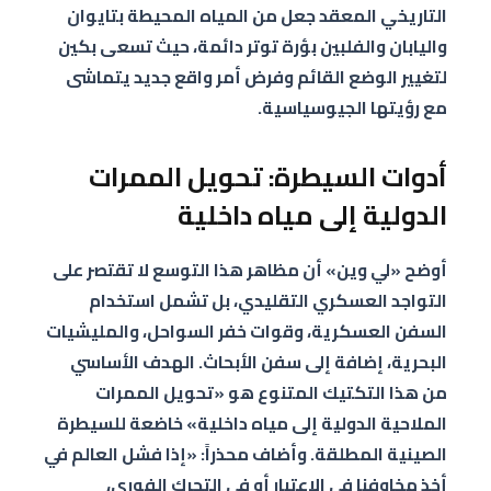
التاريخي المعقد جعل من المياه المحيطة بتايوان
واليابان والفلبين بؤرة توتر دائمة، حيث تسعى بكين
لتغيير الوضع القائم وفرض أمر واقع جديد يتماشى
مع رؤيتها الجيوسياسية.
أدوات السيطرة: تحويل الممرات
الدولية إلى مياه داخلية
أوضح «لي وين» أن مظاهر هذا التوسع لا تقتصر على
التواجد العسكري التقليدي، بل تشمل استخدام
السفن العسكرية، وقوات خفر السواحل، والمليشيات
البحرية، إضافة إلى سفن الأبحاث. الهدف الأساسي
من هذا التكتيك المتنوع هو «تحويل الممرات
الملاحية الدولية إلى مياه داخلية» خاضعة للسيطرة
الصينية المطلقة. وأضاف محذراً: «إذا فشل العالم في
أخذ مخاوفنا في الاعتبار أو في التحرك الفوري،