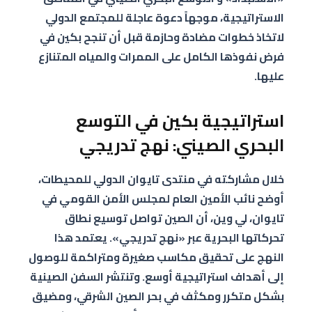
الاستراتيجية، موجهاً دعوة عاجلة للمجتمع الدولي
لاتخاذ خطوات مضادة وحازمة قبل أن تنجح بكين في
فرض نفوذها الكامل على الممرات والمياه المتنازع
عليها.
استراتيجية بكين في التوسع
البحري الصيني: نهج تدريجي
خلال مشاركته في منتدى تايوان الدولي للمحيطات،
أوضح نائب الأمين العام لمجلس الأمن القومي في
تايوان، لي وين، أن الصين تواصل توسيع نطاق
تحركاتها البحرية عبر «نهج تدريجي». يعتمد هذا
النهج على تحقيق مكاسب صغيرة ومتراكمة للوصول
إلى أهداف استراتيجية أوسع. وتنتشر السفن الصينية
بشكل متكرر ومكثف في بحر الصين الشرقي، ومضيق