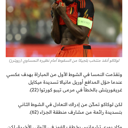
لوكاكو أنقذ منتخب بلجيكا من السقوط أمام نظيره النمساوي (رويترز)
وتقدّمت النمسا في الشوط الأول من المباراة بهدف عكسي
عندما حوّل المدافع أوريل مانيالا تسديدة ميكايل
غريغوريتش بالخطأ في مرمى تيبو كورتوا (22).
لكن لوكاكو تمكّن من إدراك التعادل في الشوط الثاني
بتسديدة رائعة من مشارف منطقة الجزاء (62).
وكاد يوري تيليمانس يخطف الفوز في الثواني الأخيرة، لكن