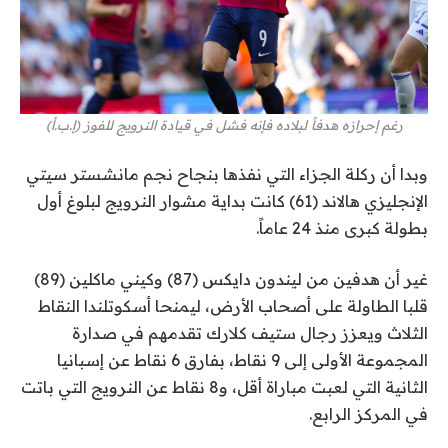
رغم إحرازه هدفاً لبلاده فإنه فشل في قيادة النرويج للفوز (إ.ب.أ)
وبدا أن ركلة الجزاء التي نفذها بنجاح نجم مانشستر سيتي
الإنجليزي هالاند (61) كانت بداية مشوار النرويج لبلوغ أول
بطولة كبرى منذ 24 عاماً.
غير أن هدفين من ليندون دايكس (87) وكيني ماكلين (89)
قلبا الطاولة على أصحاب الأرض، ليمنحا أسكوتلندا النقاط
الثلاث ويعزز رجال ستيف كلارك تقدمهم في صدارة
المجموعة الأولى إلى 9 نقاط، بفارق 6 نقاط عن إسبانيا
الثانية التي لعبت مباراة أقل، و8 نقاط عن النرويج التي باتت
في المركز الرابع.