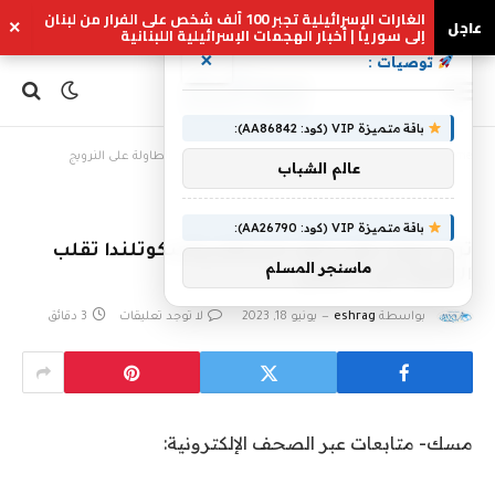
الغارات الإسرائيلية تجبر 100 ألف شخص على الفرار من لبنان
عاجل
×
إلى سوريا | أخبار الهجمات الإسرائيلية اللبنانية
×
توصيات :
باقة متميزة VIP (كود: AA86842):
Home
»
ترند اليوم: فوز سهل للبرتغال وأسكوتلندا تقلب الطاولة على النرويج
عالم الشباب
باقة متميزة VIP (كود: AA26790):
ترند اليوم: فوز سهل للبرتغال وأسكوتلندا تقلب
ماسنجر المسلم
الطاولة على النرويج
بواسطة
eshrag
يونيو 18, 2023
لا توجد تعليقات
3 دقائق
مسك- متابعات عبر الصحف الإلكترونية: