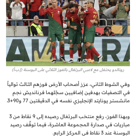
رونالدو يحتفل مع لاعبي البرتغال بالفوز الثلاثي على البوسنة (إ.ب.أ)
وفي الشوط الثاني، عزز أصحاب الأرض فوزهم الثالث توالياً
في التصفيات بهدفين إضافيين سجّلهما فرنانديش نجم
مانشستر يونايتد الإنجليزي نفسه في الدقيقتين 77 و90+3.
وبهذا الفوز، رفع منتخب البرتغال رصيده إلى 9 نقاط من 3
مباريات في صدارة المجموعة العاشرة، فيما توقّف رصيد
البوسنة عند 3 نقاط في المركز الرابع.