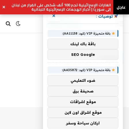
الغارات الإسرائيلية تجبر 100 ألف شخص على الفرار من لبنان
عاجل
×
إلى سوريا | أخبار الهجمات الإسرائيلية اللبنانية
×
توصيات :
باقة متميزة VIP (كود: AA11138):
Home
»
إمكانات
باقة باك لينك
SEO Google
إمكانات
باقة متميزة VIP (كود: AA35872):
ضوء التعليمي
صحيفة برق
موقع اشراقات
موقع اشراق اون لاين
اركان سياحة وسفر