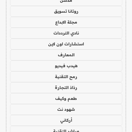
مدسن
روتانا تسويق
مجلة الابداع
نادي الترددات
استشارات اون لاين
المعارف
هيدب فيديو
رمح التقنية
رذاذ التجارة
طعم وكيف
شهود نت
أركاني
مباشر التقنية