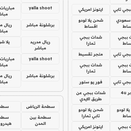
yalla shoot
مباريات 
جي تابي
ايتونز امريكي
مباش
 سعودي
شحن يلا لودو
برشلونة مباشر
ريال م
ساط
اقساط
مباش
 ببجي
شدات ببجي
ريال مدريد
يلا ش
ساط
تمارا
مباشر
جي تابي
متجر تقسيط
yalla shoot
مباريات 
 ببجي
شدات ببجي
مباش
ساط
تمارا
برشلونة مباشر
ريال م
جي تابي
فور يو ستور
مباش
4u
شدات ببجي عن
طريق الايدي
سطحة الرياض
سطح
ا لودو
شحن يلا لودو
ساط
تابي تمارا
سطحة بين
سطح
المدن
هيدرو
 ببجي
ايتونز امريكي