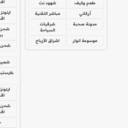
اق
طعم وكيف
شهود نت
ايتونز
أركاني
مباشر التقنية
اق
مدونة صحبة
شرقيات
شحن 
السياحة
بب
موسوعة انوار
اشراق الأرباح
شحن يل
شعبية
بلايستي
ايتونز
اق
شحن يل
اق
ح