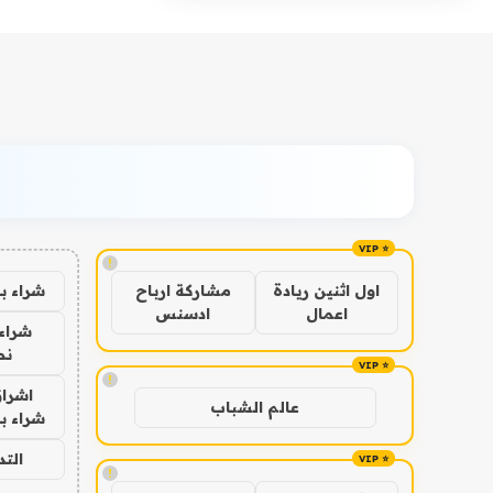
!
شراء ب
اول اثنين ريادة
مشاركة ارباح
اعمال
ادسنس
شراء 
نص
!
اشراق
عالم الشباب
شراء با
الت
!