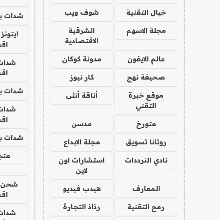
خيال التقنية
شوف ويب
شدات بب
مجلة الاسهم
الشرقية
ايتونز
الاقتصادية
اق
عالم الايفون
مدونة كوكان
شدات
اق
صحيفة نهج
كار نيوز
شدات بب
موقع خبرة
أناقة أنثى
التقني
شدات
اق
متورخ
مدسن
شدات بب
روتانا تسويق
مجلة الابداع
متجر 
نادي الترددات
استشارات اون
لاين
شحن يل
المعارف
هيدب فيديو
اق
رمح التقنية
رذاذ التجارة
شدات