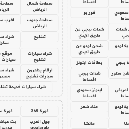
ساط
اقساط
سطحة شمال
سطحة 
الرياض
الري
 سعودي
فور يو
ساط
سطحة جنوب
اقرب س
الرياض
شدات
شدات ببجي عن
جي
طريق الايدي
تشليح
شراء سي
سكرا
ا لودو
شحن لودو عن
طريق الايدي
شراء سيارات
موقع ش
تشليح
سيارات 
 ببجي
بطاقات ايتونز
ارقام يشترون
شراء سي
شن ستور
شدات ببجي
سيارات تشليح
مصدو
اقساط
شراء سيارات قديمة تشلي
 امريكي
ايتونز سعودي
ساط
اقساط
ا لودو
حناء شعر
كورة 365
كورة س
ساط
جول العرب
بث مباشر
نا
ماتشا
goalarab
مدريد ا