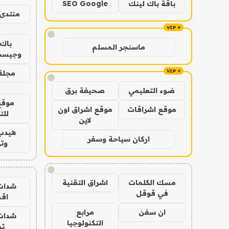
باقة باك لينك
SEO Google
منتدى 
!
باك 
ماسنجر المسلم
وجيست
مجلة 
!
ضوء التعليمي
صحيفة برق
موقع
موقع اشراقات
موقع اشراق اون
للت
لاين
هيدب
اركان سياحة وسفر
وتر
!
مسك الكلمات
اشراق التقنية
شدات
في قوقل
اق
ان سفن
مرابع
شدات
التكنولوجيا
تم