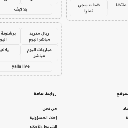
ماتشا
شدات ببجي
يلا لايف
تمارا
ريال مدريد
برشلونة 
مباشر اليوم
اليو
مباريات اليوم
يلا لا
مباشر
yalla live
موقع
روابط هامة
صاد
من نحن
ة
إخلاء المسؤولية
الشروط والأحكام