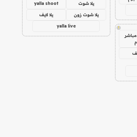
يلا شوت
yalla shoot
يلا شوت زون
يلا لايف
yalla live
!
مباشر
م
يف