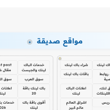
مواقع صديقة
+
!
اك لينك
شراء باك لينك
خدمات الباك
t post
لينك والجيست
مقال 
روابط
باقات باك لينك
ية
سوق العرب
سوق الت
 لنك،
اعلانات الباك
باك لينك باقة
اعلانات 
كلينكات
لينك
20
لين
دريس
اشراق العالم
أقوى باقة باك
خدمات با
عالم كبير
لينك
026