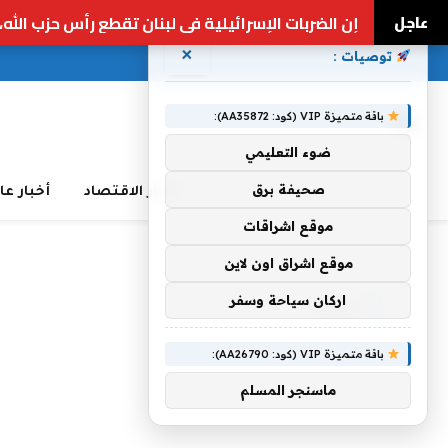
عاجل
الغارات الإسرائيلية تجبر 100 ألف شخص على الفرار من لبنان إلى سوريا | أخبار الهجمات الإسرائيلية اللبنانية
×
توصيات :
باقة متميزة VIP (كود: AA35872):
ضوء التعليمي
صحيفة برق
أخبار الاقتصاد
أخبار عا
موقع اشراقات
Home
»
ابحث
موقع اشراق اون لاين
اركان سياحة وسفر
ابحث
باقة متميزة VIP (كود: AA26790):
ماسنجر المسلم