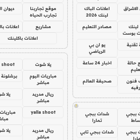
الاشراق
اعلانات الباك
موقع تجاربنا
ديوان ا
لينك 2026
تجارب الحياه
لينك
مصادر التعليم
مشاريع
اعلانات ب
 بوست
اعلانات باكلينك
تقنية
يو ان بي
الرياضي
 حالة
اخبار 24 ساعة
يلا شوت
a shoot
عليم
مباريات اليوم
برشلونة 
 فنون
صحيفة العالم
مباشر
فيه
ريال مدريد
يلا ش
مباشر
!
yalla shoot
مباريات 
 ببجي
شدات ببجي
مباش
ساط
تمارا
ريال مدريد
يلا ش
 ببجي
شدات ببجي تابي
مباشر
ارا