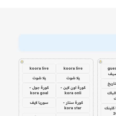
!
!
koora live
koora live
gues
ضيف
يلا شوت
يلا شوت
اريخ
كورة اون لاين -
كورة جول -
الباك
kora onli
kora goal
ك
كورة ستار -
سوريا لايف
 كلينك
kora star
2