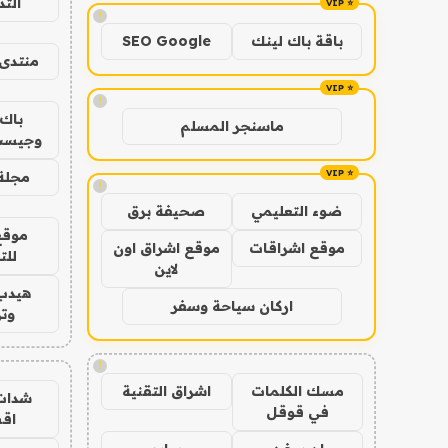
الت
!
باقة باك لينك
SEO Google
منتدى 
!
باك 
ماسنجر المسلم
وجيست
مجلة 
!
ضوء التعليمي
صحيفة برق
موقع
موقع اشراقات
موقع اشراق اون
للت
لاين
هيدب
اركان سياحة وسفر
وتر
!
مسك الكلمات
اشراق التقنية
شدات
في قوقل
اق