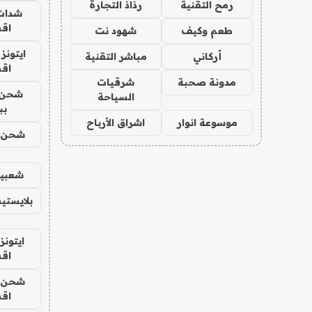
رمح التقنية
رذاذ التجارة
شدات
اق
طعم وكيف
شهود نت
ايتونز
أركاني
مباشر التقنية
اق
مدونة صحبة
شرقيات
شحن 
السياحة
بب
موسوعة انوار
اشراق الأرباح
شحن يل
شعبية
بلايستي
ايتونز
اق
شحن يل
اق