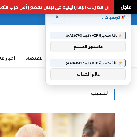
عاجل
الغارات الإسرائيلية تجبر 100 ألف شخص على الفرار من لبنان إلى سوريا | أخبار الهجمات الإسرائيلية اللبنانية
×
توصيات :
باقة متميزة VIP (كود: AA26790):
ماسنجر المسلم
أخبار الاقتصاد
أخبار عا
باقة متميزة VIP (كود: AA86842):
عالم الشباب
Home
»
السبب
السبب