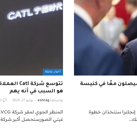
أخبار عاجلة
سيصلون معًا في كنيسة
تتوسع شركة
هو السبب في أنه يهم
بواسطة
eshrag
يونيو 27, 2025
0
 إنجلترا ستتخذان خطوة
لك…
غيتي الصورستحصل أكبر شركة تص