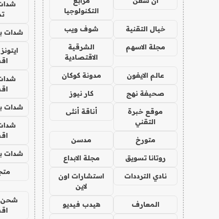
ان سفن
مرابع
شدات
التكنولوجيا
تم
خيال التقنية
شوف ويب
شدات بب
مجلة الاسهم
الشرقية
ايتونز
الاقتصادية
اق
عالم الايفون
مدونة كوكان
شدات
اق
صحيفة نهج
كار نيوز
شدات بب
موقع خبرة
أناقة أنثى
التقني
شدات
اق
متورخ
مدسن
شدات بب
روتانا تسويق
مجلة الابداع
متجر 
نادي الترددات
استشارات اون
لاين
شحن يل
المعارف
هيدب فيديو
اق