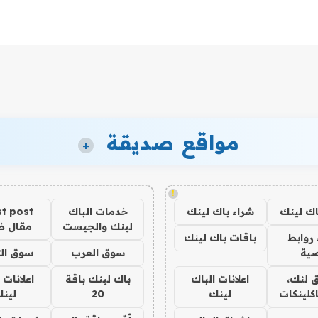
مواقع صديقة
+
!
اك لينك
شراء باك لينك
خدمات الباك
t post
لينك والجيست
مقال 
روابط
باقات باك لينك
ية
سوق العرب
سوق الت
 لنك،
اعلانات الباك
باك لينك باقة
اعلانات 
كلينكات
لينك
20
لين