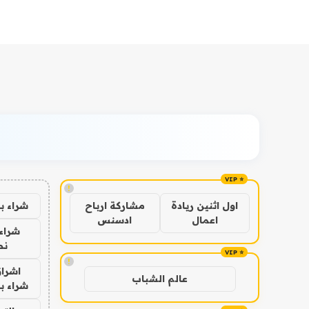
!
شراء ب
اول اثنين ريادة
مشاركة ارباح
اعمال
ادسنس
شراء 
نص
!
اشراق
عالم الشباب
شراء با