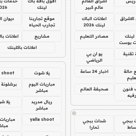
دريس
اشراق العالم
أقوى باقة باك
خدمات با
عالم كبير
لينك
026
الاشراق
اعلانات الباك
موقع تجاربنا
ديوان ا
لينك 2026
تجارب الحياه
لينك
مصادر التعليم
مشاريع
اعلانات ب
 بوست
اعلانات باكلينك
تقنية
يو ان بي
الرياضي
 حالة
اخبار 24 ساعة
يلا شوت
a shoot
عليم
مباريات اليوم
برشلونة 
 فنون
صحيفة العالم
مباشر
فيه
ريال مدريد
يلا ش
مباشر
!
yalla shoot
مباريات 
 ببجي
شدات ببجي
مباش
ساط
تمارا