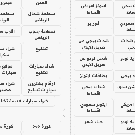
المدن
هيدرو
 ببجي
ايتونز امريكي
ساط
اقساط
سطحة شمال
سطحة 
الرياض
الري
 سعودي
فور يو
ساط
سطحة جنوب
اقرب س
الرياض
شدات
شدات ببجي عن
جي
طريق الايدي
تشليح
شراء سي
سكرا
ا لودو
شحن لودو عن
طريق الايدي
شراء سيارات
موقع ش
تشليح
سيارات 
 ببجي
بطاقات ايتونز
ارقام يشترون
شراء سي
شن ستور
شدات ببجي
سيارات تشليح
مصدو
اقساط
شراء سيارات قديمة تشلي
 امريكي
ايتونز سعودي
ساط
اقساط
ا لودو
حناء شعر
كورة 365
كورة س
ساط