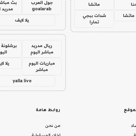
جول العرب
بث مباشر
نا
ماتشا
goalarab
مدريد ا
ماتشا
شدات ببجي
يلا لايف
تمارا
ريال مدريد
برشلونة 
مباشر اليوم
اليو
مباريات اليوم
يلا لا
مباشر
yalla live
موقع
روابط هامة
صاد
من نحن
ة
إخلاء المسؤولية