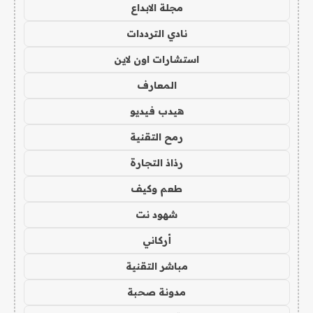
مجلة الابداع
نادي الترددات
استشارات اون لاين
المعارف
هيدب فيديو
رمح التقنية
رذاذ التجارة
طعم وكيف
شهود نت
أركاني
مباشر التقنية
مدونة صحبة