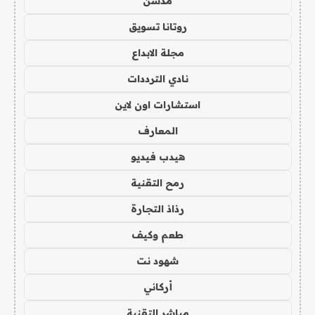
مدسن
روتانا تسويق
مجلة الابداع
نادي الترددات
استشارات اون لاين
المعارف
هيدب فيديو
رمح التقنية
رذاذ التجارة
طعم وكيف
شهود نت
أركاني
مباشر التقنية