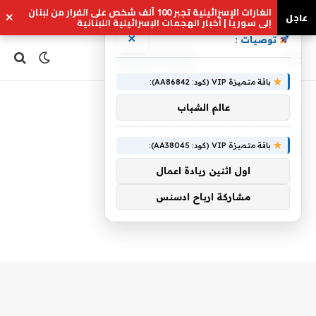
الغارات الإسرائيلية تجبر 100 ألف شخص على الفرار من لبنان
عاجل
×
إلى سوريا | أخبار الهجمات الإسرائيلية اللبنانية
×
توصيات :
باقة متميزة VIP (كود: AA86842):
Home
»
بجبل
عالم الشباب
بجبل
باقة متميزة VIP (كود: AA38045):
اول اثنين ريادة اعمال
مشاركة ارباح ادسنس