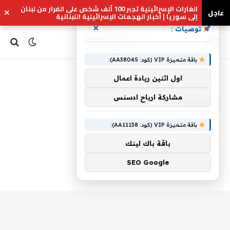
الغارات الإسرائيلية تجبر 100 ألف شخص على الفرار من لبنان
عاجل
×
إلى سوريا | أخبار الهجمات الإسرائيلية اللبنانية
×
توصيات :
باقة متميزة VIP (كود: AA38045):
Home
»
علاقتنا
اول اثنين ريادة اعمال
مشاركة ارباح ادسنس
علاقتنا
باقة متميزة VIP (كود: AA11138):
باقة باك لينك
SEO Google