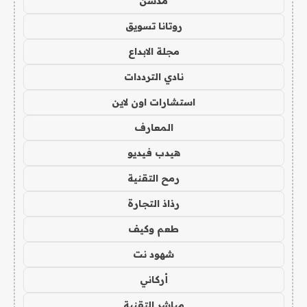
مدسن
روتانا تسويق
مجلة الابداع
نادي الترددات
استشارات اون لاين
المعارف
هيدب فيديو
رمح التقنية
رذاذ التجارة
طعم وكيف
شهود نت
أركاني
مباشر التقنية