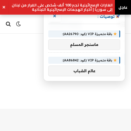
الغارات الإسرائيلية تجبر 100 ألف شخص على الفرار من لبنان
عاجل
×
إلى سوريا | أخبار الهجمات الإسرائيلية اللبنانية
×
توصيات :
باقة متميزة VIP (كود: AA26790):
Home
»
غنابري
ماسنجر المسلم
غنابري
باقة متميزة VIP (كود: AA86842):
عالم الشباب