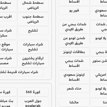
ساط
اقساط
سطحة شمال
سطحة 
الرياض
الري
 سعودي
فور يو
ساط
سطحة جنوب
اقرب س
الرياض
شدات
شدات ببجي عن
جي
طريق الايدي
تشليح
شراء سي
سكرا
ا لودو
شحن لودو عن
طريق الايدي
شراء سيارات
موقع ش
تشليح
سيارات 
 ببجي
بطاقات ايتونز
ارقام يشترون
شراء سي
شن ستور
شدات ببجي
سيارات تشليح
مصدو
اقساط
شراء سيارات قديمة تشلي
 امريكي
ايتونز سعودي
ساط
اقساط
ا لودو
حناء شعر
كورة 365
كورة س
ساط
جول العرب
بث مباشر
نا
ماتشا
goalarab
مدريد ا