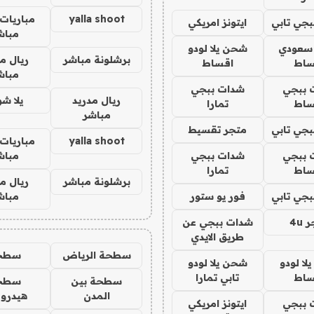
yalla shoot
مباريات 
جي تابي
ايتونز امريكي
مباش
 سعودي
شحن يلا لودو
برشلونة مباشر
ريال م
ساط
اقساط
مباش
 ببجي
شدات ببجي
ريال مدريد
يلا ش
ساط
تمارا
مباشر
جي تابي
متجر تقسيط
yalla shoot
مباريات 
 ببجي
شدات ببجي
مباش
ساط
تمارا
برشلونة مباشر
ريال م
جي تابي
فور يو ستور
مباش
4u
شدات ببجي عن
طريق الايدي
سطحة الرياض
سطح
ا لودو
شحن يلا لودو
ساط
تابي تمارا
سطحة بين
سطح
المدن
هيدرو
 ببجي
ايتونز امريكي