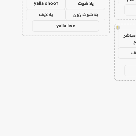
يلا شوت
yalla shoot
يلا شوت زون
يلا لايف
yalla live
!
مباشر
م
يف