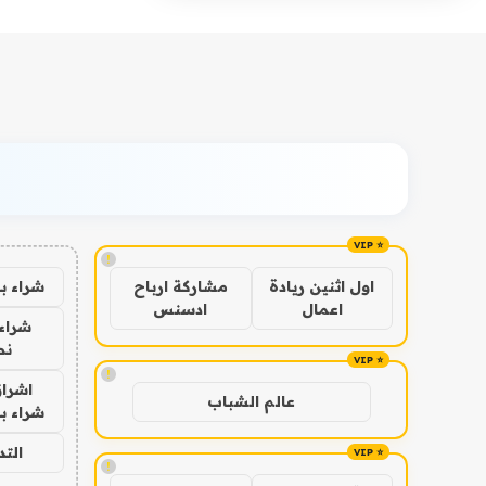
!
شراء ب
اول اثنين ريادة
مشاركة ارباح
اعمال
ادسنس
شراء 
نص
!
اشراق
عالم الشباب
شراء با
الت
!