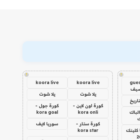
!
!
koora live
koora live
gues
ضيف
يلا شوت
يلا شوت
اريخ
كورة اون لاين -
كورة جول -
الباك
kora onli
kora goal
ك
كورة ستار -
سوريا لايف
 كلينك
kora star
2