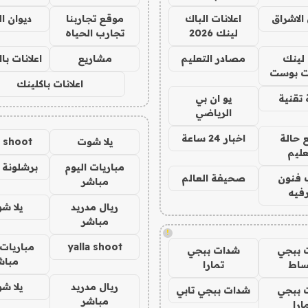
الاشراق
اعلانات الباك
موقع تجاربنا
ديوان ا
لينك 2026
تجارب الحياه
لينك
مصادر التعليم
مشاريع
اعلانات ب
 بوست
اعلانات باكلينك
تقنية
يو ان بي
الرياضي
 حالة
اخبار 24 ساعة
يلا شوت
a shoot
عليم
مباريات اليوم
برشلونة 
 فنون
صحيفة العالم
مباشر
فيه
ريال مدريد
يلا ش
مباشر
!
yalla shoot
مباريات 
 ببجي
شدات ببجي
مباش
ساط
تمارا
ريال مدريد
يلا ش
 ببجي
شدات ببجي تابي
مباشر
ارا