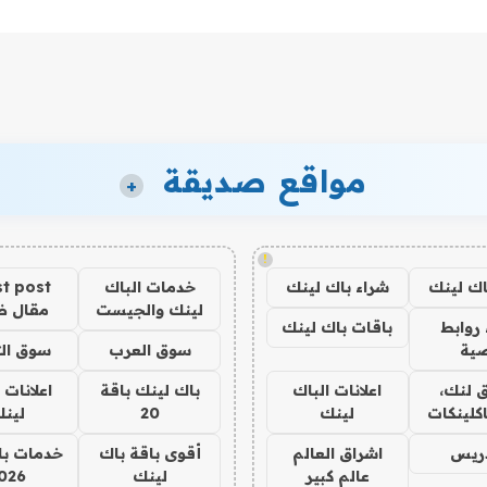
مواقع صديقة
+
!
اك لينك
شراء باك لينك
خدمات الباك
t post
لينك والجيست
مقال 
روابط
باقات باك لينك
ية
سوق العرب
سوق الت
 لنك،
اعلانات الباك
باك لينك باقة
اعلانات 
كلينكات
لينك
20
لين
دريس
اشراق العالم
أقوى باقة باك
خدمات با
عالم كبير
لينك
026