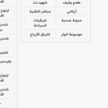
اق
طعم وكيف
شهود نت
ايتونز
أركاني
مباشر التقنية
اق
مدونة صحبة
شرقيات
شحن 
السياحة
بب
موسوعة انوار
اشراق الأرباح
شحن يل
شعبية
بلايستي
ايتونز
اق
شحن يل
اق
ح