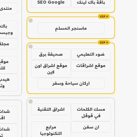
باقة باك لينك
SEO Google
منتدى 
!
باك 
ماسنجر المسلم
وجيست
مجلة 
!
ضوء التعليمي
صحيفة برق
موقع
موقع اشراقات
موقع اشراق اون
للت
لاين
هيدب
اركان سياحة وسفر
وتر
!
مسك الكلمات
اشراق التقنية
شدات
في قوقل
اق
ان سفن
مرابع
شدات
التكنولوجيا
تم