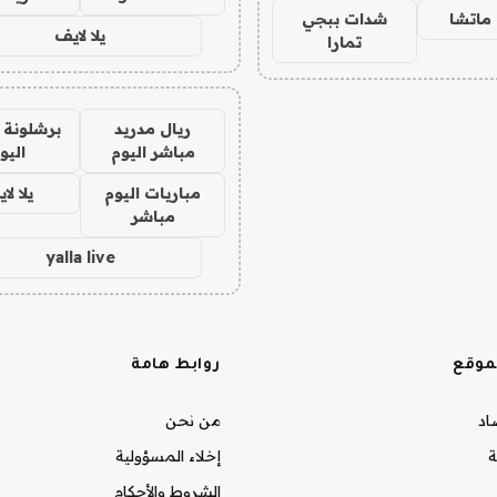
ماتشا
شدات ببجي
يلا لايف
تمارا
ريال مدريد
برشلونة 
مباشر اليوم
اليو
مباريات اليوم
يلا لا
مباشر
yalla live
موقع
روابط هامة
صاد
من نحن
ة
إخلاء المسؤولية
الشروط والأحكام