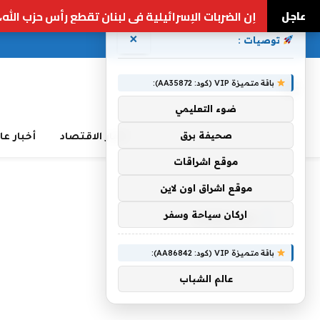
عاجل
الغارات الإسرائيلية تجبر 100 ألف شخص على الفرار من لبنان إلى سوريا | أخبار الهجمات الإسرائيلية اللبنانية
×
توصيات :
باقة متميزة VIP (كود: AA35872):
ضوء التعليمي
صحيفة برق
أخبار الاقتصاد
أخبار عا
موقع اشراقات
Home
»
للاستقاله
موقع اشراق اون لاين
اركان سياحة وسفر
للاستقاله
باقة متميزة VIP (كود: AA86842):
عالم الشباب