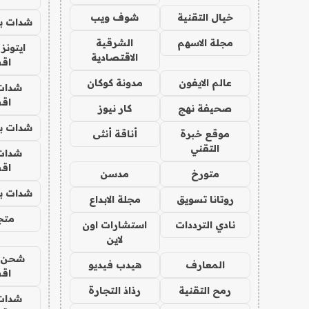
خيال التقنية
شوف ويب
شدات بب
مجلة الاسهم
الشرقية
ايتونز
الاقتصادية
اق
عالم الايفون
مدونة كوكان
شدات
اق
صحيفة نهج
كار نيوز
شدات بب
موقع خبرة
أناقة أنثى
التقني
شدات
اق
متورخ
مدسن
شدات بب
روتانا تسويق
مجلة الابداع
متجر 
نادي الترددات
استشارات اون
لاين
شحن يل
المعارف
هيدب فيديو
اق
رمح التقنية
رذاذ التجارة
شدات