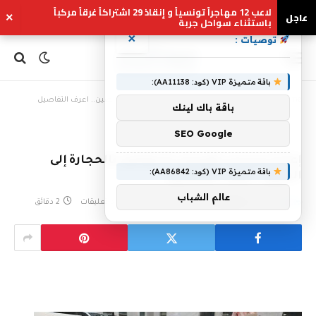
لاعب 12 مهاجراً تونسياً و إنقاذ 29 اشتراكاً غرقاً مركباً
عاجل
×
باستثناء سواحل جربة
×
توصيات :
باقة متميزة VIP (كود: AA11138):
Home
»
إعادة سريرين مقبرتين منحوتتين بالحجارة إلى الصين.. اعرف التفاصيل
باقة باك لينك
SEO Google
إعادة سريرين مقبرتين منحوتتين بالحجارة إلى
باقة متميزة VIP (كود: AA86842):
الصين.. اعرف التفاصيل
عالم الشباب
بواسطة
eshrag
مايو 13, 2023
لا توجد تعليقات
2 دقائق