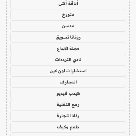
أناقة أنثى
متورخ
مدسن
روتانا تسويق
مجلة الابداع
نادي الترددات
استشارات اون لاين
المعارف
هيدب فيديو
رمح التقنية
رذاذ التجارة
طعم وكيف