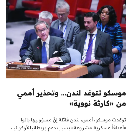
موسكو تتوعّد لندن… وتحذير أممي
من «كارثة نووية»
توعّدت موسكو، أمس، لندن قائلة إنَّ مسؤوليها باتوا
«أهدافاً عسكرية مشروعة» بسبب دعم بريطانيا لأوكرانيا،