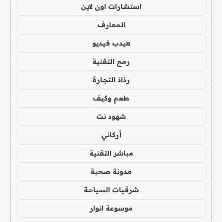
استشارات اون لاين
المعارف
هيدب فيديو
رمح التقنية
رذاذ التجارة
طعم وكيف
شهود نت
أركاني
مباشر التقنية
مدونة صحبة
شرقيات السياحة
موسوعة انوار