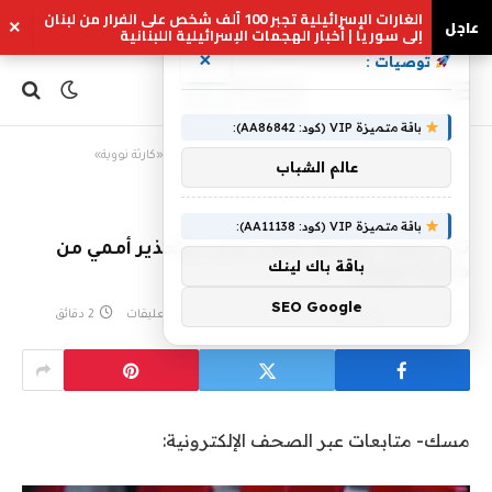
الغارات الإسرائيلية تجبر 100 ألف شخص على الفرار من لبنان
عاجل
×
إلى سوريا | أخبار الهجمات الإسرائيلية اللبنانية
×
توصيات :
باقة متميزة VIP (كود: AA86842):
Home
»
ترند اليوم: موسكو تتوعّد لندن… وتحذير أممي من «كارثة نووية»
عالم الشباب
باقة متميزة VIP (كود: AA11138):
ترند اليوم: موسكو تتوعّد لندن… وتحذير أممي من
باقة باك لينك
«كارثة نووية»
SEO Google
بواسطة
eshrag
يونيو 1, 2023
لا توجد تعليقات
2 دقائق
مسك- متابعات عبر الصحف الإلكترونية: