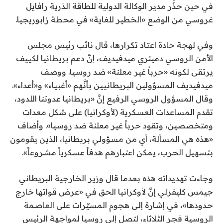
في حين حذَّر مدير الوكالة الدولية للطاقة الذرية رافايل
غروسي من الوضع «الخطير للغاية» في محطة زابوريجيا.
وفي لهجة حادة اعتاد تكرارها، قال نائب رئيس مجلس
الأمن الروسي دميتري ميدفيديف، إنَّ دعم بريطانيا لكييف
يرتقى لكونه «حرباً غير معلنة» ضد روسيا. ووصف
ميدفيديف المسؤولين البريطانيين بأنَّهم «أغبياء» و«أعداء».
وقال المسؤول الروسي الرفيع إنَّ «بريطانيا عدوتنا اللدود،
تقدم المساعدات العسكرية (لأوكرانيا) على شكل معدات
ومتخصصين، وتقود حرباً غير معلنة ضد روسيا». وأضاف
«هذه هي المسألة، أي من مسؤولي بريطانيا، الذين يقومون
بتسهيل الحرب، يمكن اعتبارهم هدفاً عسكرياً مشروعاً».
وجاءت تهديداته هذه بعدما قال وزير الخارجية البريطاني
جيمس كليفرلي إنَّ لأوكرانيا الحق في «عرض قواتها خارج
حدودها»، في إشارة إلى هجوم المسيّرات على العاصمة
الروسية فجر الثلاثاء، لتصل إلى روسيا لمواجهة الرئيس