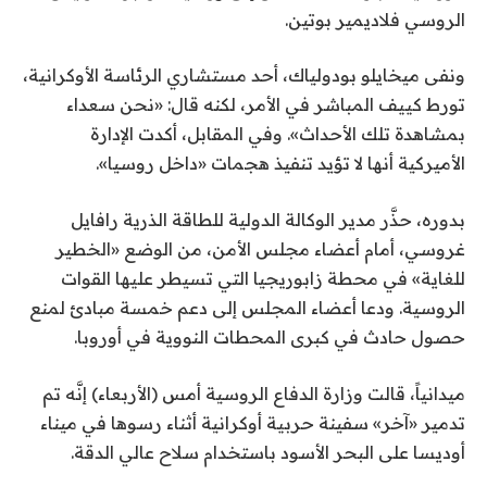
الروسي فلاديمير بوتين.
ونفى ميخايلو بودولياك، أحد مستشاري الرئاسة الأوكرانية،
تورط كييف المباشر في الأمر، لكنه قال: «نحن سعداء
بمشاهدة تلك الأحداث». وفي المقابل، أكدت الإدارة
الأميركية أنها لا تؤيد تنفيذ هجمات «داخل روسيا».
بدوره، حذَّر مدير الوكالة الدولية للطاقة الذرية رافايل
غروسي، أمام أعضاء مجلس الأمن، من الوضع «الخطير
للغاية» في محطة زابوريجيا التي تسيطر عليها القوات
الروسية. ودعا أعضاء المجلس إلى دعم خمسة مبادئ لمنع
حصول حادث في كبرى المحطات النووية في أوروبا.
ميدانياً، قالت وزارة الدفاع الروسية أمس (الأربعاء) إنَّه تم
تدمير «آخر» سفينة حربية أوكرانية أثناء رسوها في ميناء
أوديسا على البحر الأسود باستخدام سلاح عالي الدقة.